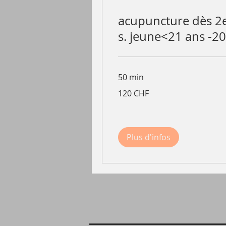
acupuncture dès 2
s. jeune<21 ans -20
50 min
120
120 CHF
francs
suisses
Plus d'infos