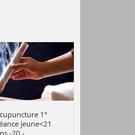
cupuncture 1°
éance jeune<21
ns -20.-