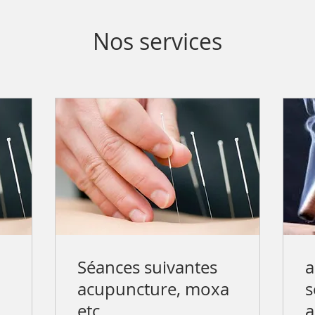
Nos services
Séances suivantes
a
acupuncture, moxa
s
etc.
a