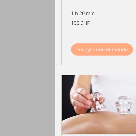
1 h 20 min
190
190 CHF
francs
suisses
Envoyer une demande