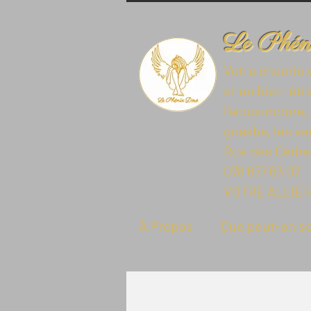
Le Phén
Votre chemin 
et un bien-êtr
l’acupuncture,
guasha, les v
Rue des Cèdres
078 677 63 07
VOTRE ALLIÉ 
À Propos
Que peut-on s