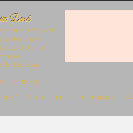
ix Doré
vers une santé globale
e durable grâce à
 la moxibustion, le
entouses.
 26, 1950 Sion
POUR LA SANTÉ
oigner?
Soins
Tarif
Témoignages
Bl