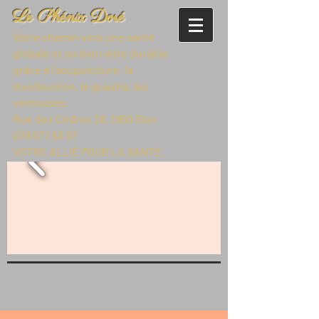
Le Phénix Doré
Votre chemin vers une santé
globale et un bien-être durable
grâce à l’acupuncture, la
moxibustion, le guasha, les
ventouses.
Rue des Cèdres 26, 1950 Sion
078 677 63 07
VOTRE ALLIÉ POUR LA SANTÉ